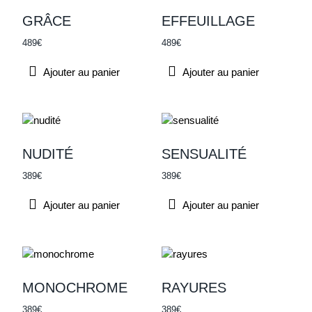
Marine
GRÂCE
EFFEUILLAGE
Portrait
489
€
489
€
Street Art
Ajouter au panier
Ajouter au panier
Urbain
Ville
Abstrait
Par couleur
-
NUDITÉ
SENSUALITÉ
Figuratif
389
€
389
€
Paysage
Ajouter au panier
Ajouter au panier
Pop-art
Par technique
Acrylique sur bois
Acrylique sur toile
Huile sur toile
MONOCHROME
RAYURES
Sculpture
389
€
389
€