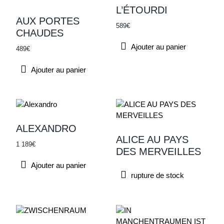
L’ÉTOURDI
Street Art
AUX PORTES
Urbain
589
€
CHAUDES
Ville
Abstrait
Ajouter au panier
489
€
Figuratif
Ajouter au panier
Paysage
Pop-art
Par couleur
-
Par couleur
ALEXANDRO
ALICE AU PAYS
1 189
€
Par technique
DES MERVEILLES
Ajouter au panier
Acrylique sur bois
rupture de stock
Acrylique sur toile
Huile sur toile
Sculpture
Technique mixte sur toile