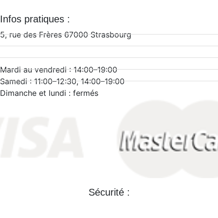
f
Infos pratiques :
5, rue des Frères 67000 Strasbourg
Téléphone : + 33 (0)3 88 32 21 41
Mail : contact@zee-art.com
Mardi au vendredi : 14:00–19:00
Samedi : 11:00–12:30, 14:00–19:00
Dimanche et lundi : fermés
Sécurité :
Mentions légales >>