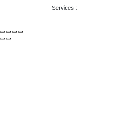
Conditions générales de ventes >>
Services :
Aux entreprises :
Lire la suite »