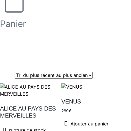
Panier
Par style
Architecture
VENUS
Marine
ALICE AU PAYS DES
289
€
MERVEILLES
Portrait
Ajouter au panier
rupture de stock
Street Art