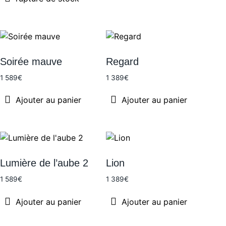
Urbain
Par couleur
-
Ville
Soirée mauve
Regard
Abstrait
1 589
€
1 389
€
Par technique
Figuratif
Ajouter au panier
Ajouter au panier
Acrylique sur bois
Paysage
Acrylique sur toile
Pop-art
Huile sur toile
Lumière de l’aube 2
Lion
Sculpture
1 589
€
1 389
€
Technique mixte sur toile
Ajouter au panier
Ajouter au panier