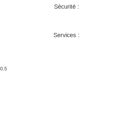
Sécurité :
Mentions légales >>
Conditions générales de ventes >>
Services :
Aux entreprises :
Lire la suite »