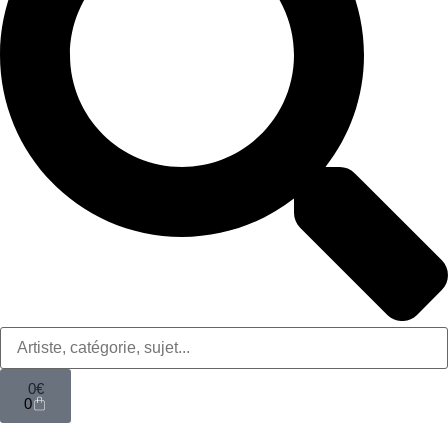
0
€
0