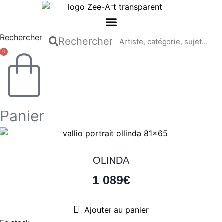
Aller
au
contenu
Rechercher
Rechercher
0
Panier
OLINDA
1 089
€
Ajouter au panier