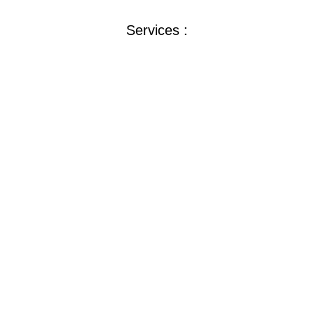
Conditions générales de ventes >>
Services :
Aux entreprises :
Lire la suite »