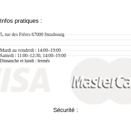
Facebook-
Instagram
f
Infos pratiques :
5, rue des Frères 67000 Strasbourg
Téléphone : + 33 (0)3 88 32 21 41
Mail : contact@zee-art.com
Mardi au vendredi : 14:00–19:00
Samedi : 11:00–12:30, 14:00–19:00
Dimanche et lundi : fermés
Sécurité :
Mentions légales >>