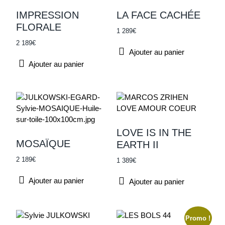
Marine
IMPRESSION
LA FACE CACHÉE
FLORALE
Portrait
1 289
€
2 189
€
Street Art
Ajouter au panier
Urbain
Ajouter au panier
Ville
Abstrait
Par couleur
-
Figuratif
LOVE IS IN THE
Paysage
MOSAÏQUE
EARTH II
Pop-art
Par technique
2 189
€
1 389
€
Acrylique sur bois
Ajouter au panier
Ajouter au panier
Acrylique sur toile
Huile sur toile
Sculpture
Promo !